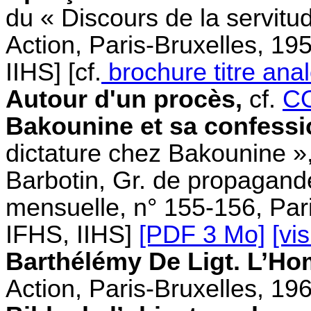
du « Discours de la servitu
Action, Paris-Bruxelles, 1
IIHS] [cf.
brochure titre ana
Autour d'un procès,
cf.
CO
Bakounine et sa confessi
dictature chez Bakounine »,
Barbotin, Gr. de propagand
mensuelle, n° 155-156, Par
IFHS, IIHS]
[PDF 3 Mo]
[vis
Barthélémy De Ligt. L’Ho
Action, Paris-Bruxelles, 19