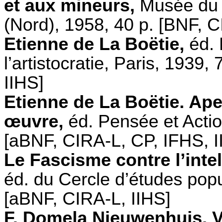
et aux mineurs,
Musée du so
(Nord), 1958, 40 p. [BNF, C
Etienne de La Boëtie,
éd. 
l’artistocratie, Paris, 1939
IIHS]
Etienne de La Boëtie. Ape
œuvre,
éd. Pensée et Actio
[aBNF, CIRA-L, CP, IFHS, I
Le Fascisme contre l’inte
éd. du Cercle d’études popu
[aBNF, CIRA-L, IIHS]
F. Domela Nieuwenhuis. V