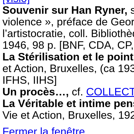
Souvenir sur Han Ryner,
s
violence », préface de Geo
l’artistocratie, coll. Biblioth
1946, 98 p. [BNF, CDA, CP,
La Stérilisation et le poin
et Action, Bruxelles, (ca 1
IFHS, IIHS]
Un procès…,
cf.
COLLECTI
La Véritable et intime pe
Vie et Action, Bruxelles, 19
Fermer la fenêtre