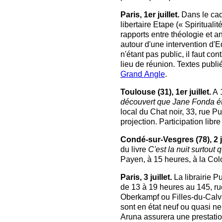
Paris, 1er juillet.
Dans le cad
libertaire Etape (« Spiritualit
rapports entre théologie et 
autour d'une intervention d'
n'étant pas public, il faut con
lieu de réunion. Textes publiés
Grand Angle
.
Toulouse (31), 1er juillet.
A 1
découvert que Jane Fonda ét
local du Chat noir, 33, rue P
projection. Participation libr
Condé-sur-Vesgres (78), 2 ju
du livre
C'est la nuit surtout
Payen, à 15 heures, à la Colo
Paris, 3 juillet.
La librairie P
de 13 à 19 heures au 145, ru
Oberkampf ou Filles-du-Calva
sont en état neuf ou quasi n
Aruna assurera une prestatio