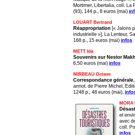
Mortimer, Libertalia, coll. La P
(93), 144 p., 8 euros (mai)
in
LOUART Bertrand
Réappropriation
[« Jalons p
industrielle »], La Lenteur, S
168 p., 15 euros (mai)
infos
METT Ida
Souvenirs sur Nestor Mak
6,50 euros (mai)
infos
MIRBEAU Octave
Correspondance générale,
annot. de Pierre Michel, Edit
1248 p., 48 euros (mai),
info
MORA 
Désast
et envi
avec d
coll. P
infos