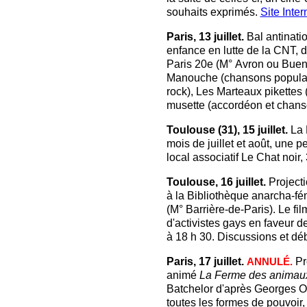
souhaits exprimés.
Site Inter
Paris, 13 juillet.
Bal antinatio
enfance en lutte de la CNT, d
Paris 20e (M° Avron ou Buenv
Manouche (chansons populaire
rock), Les Marteaux pikettes (
musette (accordéon et chans
Toulouse (31), 15 juillet.
La 
mois de juillet et août, une
local associatif Le Chat noir
Toulouse, 16 juillet.
Projecti
à la Bibliothèque anarcha-fé
(M° Barrière-de-Paris). Le fil
d'activistes gays en faveur 
à 18 h 30. Discussions et déb
Paris, 17 juillet.
Pro
ANNULÉ.
animé
La Ferme des animau
Batchelor d'après Georges Or
toutes les formes de pouvoir,