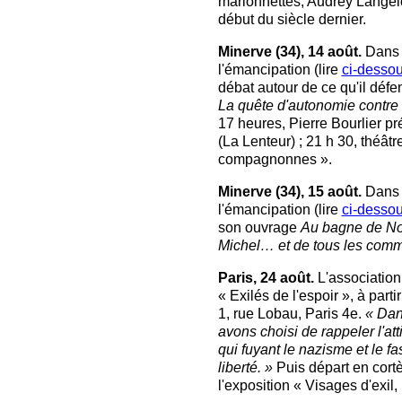
marionnettes, Audrey Langel
début du siècle dernier.
Minerve (34), 14 août.
Dans 
l'émancipation (lire
ci-desso
débat autour de ce qu'il déf
La quête d'autonomie contre 
17 heures, Pierre Bourlier p
(La Lenteur) ; 21 h 30, théât
compagnonnes ».
Minerve (34), 15 août.
Dans 
l'émancipation (lire
ci-desso
son ouvrage
Au bagne de Nou
Michel… et de tous les com
Paris, 24 août.
L'associatio
« Exilés de l'espoir », à part
1, rue Lobau, Paris 4e.
« Dans
avons choisi de rappeler l'at
qui fuyant le nazisme et le f
liberté. »
Puis départ en cort
l'exposition « Visages d'exil