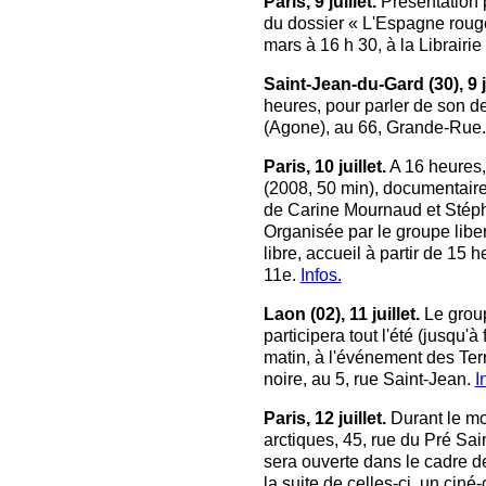
Paris, 9 juillet.
Présentation p
du dossier « L'Espagne rouge
mars à 16 h 30, à la Librairi
Saint-Jean-du-Gard (30), 9 ju
heures, pour parler de son d
(Agone), au 66, Grande-Rue.
Paris, 10 juillet.
A 16 heures,
(2008, 50 min), documentaire
de Carine Mournaud et Stéph
Organisée par le groupe liber
libre, accueil à partir de 15 
11e.
Infos.
Laon (02), 11 juillet.
Le grou
participera tout l'été (jusqu
matin, à l'événement des Terr
noire, au 5, rue Saint-Jean.
I
Paris, 12 juillet.
Durant le moi
arctiques, 45, rue du Pré Sai
sera ouverte dans le cadre d
la suite de celles-ci, un ciné