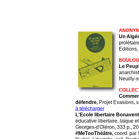
ANONY
Un Algér
prolétair
Editions,
BOULOUQ
Le Peupl
anarchist
Neuilly-s
COLLECT
Comment 
défendre,
Projet Evasions, s.l
à télécharger
L'Ecole libertaire Bonaven
éducative libertaire, laïque et
Georges-d'Oléron, 333 p., 20 
#MeTooThéâtre,
coord. par