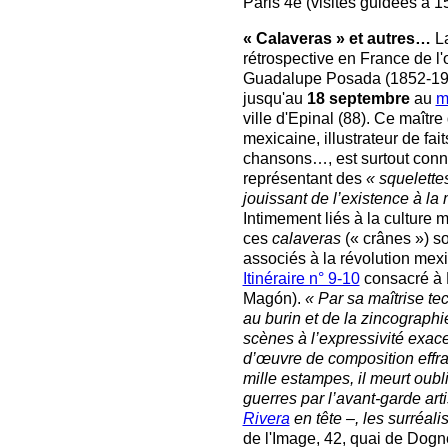
Paris 4e (visites guidées à 1
« Calaveras » et autres…
La
rétrospective en France de l
Guadalupe Posada (1852-191
jusqu'au
18 septembre
au
m
ville d'Epinal (88). Ce maître
mexicaine, illustrateur de fait
chansons…, est surtout conn
représentant des
« squelettes
jouissant de l’existence à la
Intimement liés à la culture 
ces
calaveras
(« crânes ») s
associés à la révolution mexi
Itinéraire n° 9-10
consacré à 
Magón).
« Par sa maîtrise te
au burin et de la zincograph
scènes à l’expressivité exac
d’œuvre de composition effra
mille estampes, il meurt oubl
guerres par l’avant-garde art
Rivera
en tête –, les surréali
de l'Image, 42, quai de Dognev