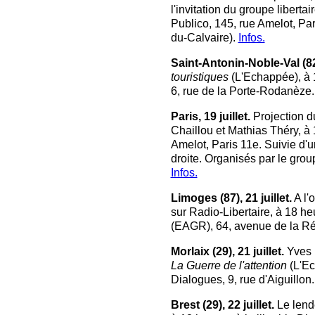
l'invitation du groupe libertai
Publico, 145, rue Amelot, Pa
du-Calvaire).
Infos.
Saint-Antonin-Noble-Val (82),
touristiques
(L'Echappée), à 1
6, rue de la Porte-Rodanèze.
Paris, 19 juillet.
Projection d
Chaillou et Mathias Théry, à 1
Amelot, Paris 11e. Suivie d'
droite. Organisés par le grou
Infos.
Limoges (87), 21 juillet.
A l'
sur Radio-Libertaire, à 18 he
(EAGR), 64, avenue de la Rév
Morlaix (29), 21 juillet.
Yves M
La Guerre de l'attention
(L'Ech
Dialogues, 9, rue d'Aiguillon
Brest (29), 22 juillet.
Le lende