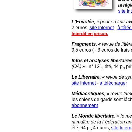
la rég
site In
L'Envolée,
« pour en finir av
2 euros,
site Internet
-
à télé
Interdit en prison.
Fragments,
« revue de littér
9,5 euros (+ 3 euros de frais 
Infos et analyses libertaires
(OA) »
: n° 121, été, 44 p., pri
Le Libertaire,
« revue de syn
site Internet
-
à télécharger
Médiacritiques,
« revue trim
les chiens de garde sont lâchés
abonnement
Le Monde libertaire,
« le m
ni maître de la Fédération an
été, 64 p., 4 euros,
site Intern