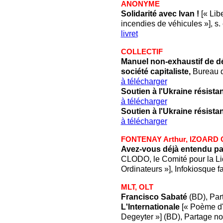
ANONYME
Solidarité avec Ivan !
[« Libe
incendies de véhicules »], s. 
livret
COLLECTIF
Manuel non-exhaustif de déb
société capitaliste,
Bureau de
à télécharger
Soutien à l'Ukraine résista
à télécharger
Soutien à l'Ukraine résista
à télécharger
FONTENAY Arthur, IZOARD C
Avez-vous déjà entendu p
CLODO, le Comité pour la Li
Ordinateurs »], Infokiosque f
MLT, OLT
Francisco Sabaté
(BD), Part
L'Internationale
[« Poème d'
Degeyter »] (BD), Partage noir