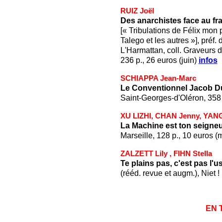
RUIZ Joël
Des anarchistes face au f
[« Tribulations de Félix mon p
Talego et les autres »], préf. 
L'Harmattan, coll. Graveurs 
236 p., 26 euros (juin)
infos
SCHIAPPA Jean-Marc
Le Conventionnel Jacob Du
Saint-Georges-d'Oléron, 358 
XU LIZHI, CHAN Jenny, YAN
La Machine est ton seigneur
Marseille, 128 p., 10 euros (
ZALZETT Lily , FIHN Stella
Te plains pas, c'est pas l'u
(rééd. revue et augm.), Niet ! 
EN 