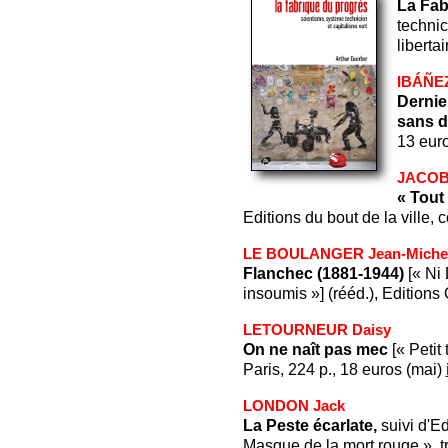
La Fab
technic
liberta
IBÁÑE
Dernie
sans 
13 eur
JACOB 
« Tout
Editions du bout de la ville, c
LE BOULANGER Jean-Miche
Flanchec (1881-1944)
[« Ni 
insoumis »] (rééd.), Editions
LETOURNEUR Daisy
On ne naît pas mec
[« Petit 
Paris, 224 p., 18 euros (mai)
LONDON Jack
La Peste écarlate,
suivi d'E
Masque de la mort rouge », t