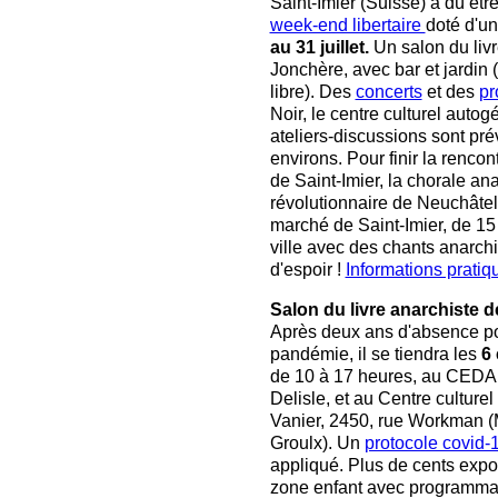
Saint-Imier (Suisse) a dû être
week-end libertaire
doté d'u
au 31 juillet.
Un salon du livre
Jonchère, avec bar et jardin 
libre). Des
concerts
et des
pr
Noir, le centre culturel autog
ateliers-discussions sont prév
environs. Pour finir la renco
de Saint-Imier, la chorale an
révolutionnaire de Neuchâtel 
marché de Saint-Imier, de 15 
ville avec des chants anarchi
d'espoir !
Informations pratiq
Salon du livre anarchiste d
Après deux ans d'absence p
pandémie, il se tiendra les
6 
de 10 à 17 heures, au CEDA,
Delisle, et au Centre culture
Vanier, 2450, rue Workman (
Groulx). Un
protocole covid-
appliqué. Plus de cents expo
zone enfant avec programma