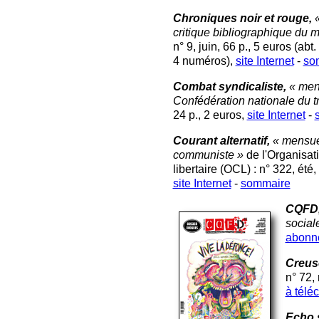
Chroniques noir et rouge,
critique bibliographique du 
n° 9, juin, 66 p., 5 euros (abt
4 numéros),
site Internet
-
so
Combat syndicaliste,
« men
Confédération nationale du t
24 p., 2 euros,
site Internet
-
Courant alternatif,
« mensue
communiste »
de l'Organisa
libertaire (OCL) : n° 322, été,
site Internet
-
sommaire
CQFD
social
abonn
Creus
n° 72, 
à télé
Echo 