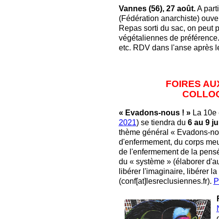
Vannes (56), 27 août.
A part
(Fédération anarchiste) ouvert
Repas sorti du sac, on peut 
végétaliennes de préférence.
etc. RDV dans l'anse après 
FOIRES AUX
COLLO
« Evadons-nous ! »
La 10e 
2021
) se tiendra du
6 au 9 jui
thème général « Evadons-nous 
d'enfermement, du corps meurt
de l'enfermement de la pensé
du « système » (élaborer d'au
libérer l'imaginaire, libérer
(conf[at]lesreclusiennes.fr).
P