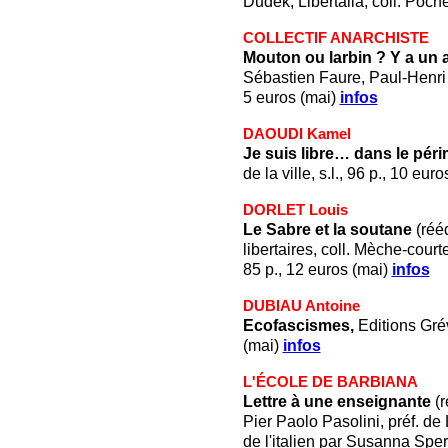
Dudek, Libertalia, coll. Poche
COLLECTIF ANARCHISTE
Mouton ou larbin ? Y a un a
Sébastien Faure, Paul-Henri 
5 euros (mai)
infos
DAOUDI Kamel
Je suis libre… dans le pér
de la ville, s.l., 96 p., 10 eur
DORLET Louis
Le Sabre et la soutane
(rééd
libertaires, coll. Mèche-cour
85 p., 12 euros (mai)
infos
DUBIAU Antoine
Ecofascismes,
Editions Grévi
(mai)
infos
L'ÉCOLE DE BARBIANA
Lettre à une enseignante
(r
Pier Paolo Pasolini, préf. de
de l'italien par Susanna Sper