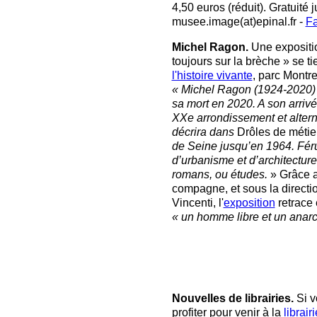
4,50 euros (réduit). Gratuité 
musee.image(at)epinal.fr -
F
Michel Ragon.
Une expositio
toujours sur la brèche » se t
l'histoire vivante
, parc Montr
« Michel Ragon (1924-2020) a
sa mort en 2020. A son arrivé
XXe arrondissement et alterne
décrira dans
Drôles de métie
de Seine jusqu’en 1964. Féru 
d’urbanisme et d’architectur
romans, ou études.
» Grâce 
compagne, et sous la directi
Vincenti, l'
exposition
retrace 
« un homme libre et un anarc
Nouvelles de librairies.
Si v
profiter pour venir à la
librair