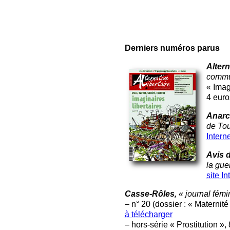
Derniers numéros parus
Altern
commun
« Imagi
4 euro
Anarc
de To
Interne
Avis 
la gue
site In
Casse-Rôles,
« journal fémin
– n° 20 (dossier : « Maternité »
à télécharger
– hors-série « Prostitution »,