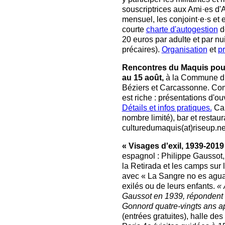
souscriptrices aux Ami·es d'A
mensuel, les conjoint·e·s et e
courte
charte d'autogestion
de
20 euros par adulte et par nui
précaires).
Organisation
et
p
Rencontres du Maquis pour
au 15 août,
à la Commune du
Béziers et Carcassonne. Co
est riche : présentations d'
Détails et infos pratiques.
Cam
nombre limité), bar et restaur
culturedumaquis(at)riseup.n
« Visages d'exil, 1939-2019 
espagnol : Philippe Gaussot, a
la Retirada et les camps sur 
avec « La Sangre no es agua 
exilés ou de leurs enfants.
« 
Gaussot en 1939, répondent l
Gonnord quatre-vingts ans ap
(entrées gratuites), halle de