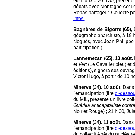
Gentioux à 20 h 30, précédé à
débats avec Montagne Accueil
Repas partageur. Collecte pou
Infos.
Bagnères-de-Bigorre (65), 
géographe anarchiste, à 18 h
Noguès, avec Jean-Philippe Cr
participation.)
Lannemezan (65), 10 août.
P
et Vert
(Le Cavalier bleu) et d
éditions), signera ses ouvrage
Victor-Hugo, à partir de 10 h
Minerve (34), 10 août.
Dans 
l'émancipation (lire
ci-desso
du MIL, présente un livre coll
Guérilla anticapitaliste contr
Noir et Rouge) ; 21 h 30, Jul
Minerve (34), 11 août.
Dans l
l'émancipation (lire
ci-desso
du collectif Arrêt du nucléaire