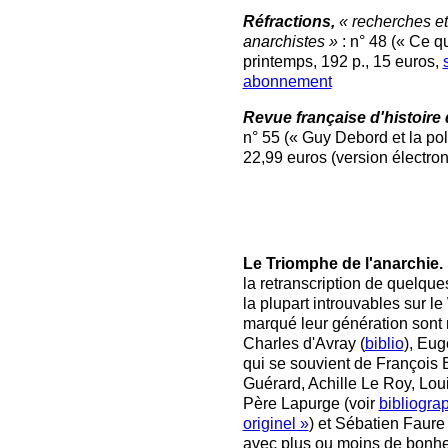
Réfractions,
« recherches e
anarchistes »
: n° 48 (« Ce qu
printemps, 192 p., 15 euros,
abonnement
Revue française d'histoire 
n° 55 (« Guy Debord et la poli
22,99 euros (version électro
Le Triomphe de l'anarchie.
la retranscription de quelque
la plupart introuvables sur l
marqué leur génération sont 
Charles d'Avray (
biblio
), Eug
qui se souvient de François 
Guérard, Achille Le Roy, Loui
Père Lapurge (voir
bibliogra
originel »
) et Sébatien Faure 
avec plus ou moins de bonheur