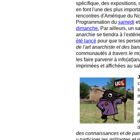
spécifique, des expositions,
en font l'une des plus import
rencontres d'Amérique du No
Programmation du
samedi
et
dimanche.
Par ailleurs, un sa
anarchie se tiendra à l'extéri
été lancé
pour que les perso
de l'art anarchiste et des ban
communautés à travers le m
les faire parvenir à info(at)a
imprimées et affichées au sal
J
c
s
m
«
l
d
d
des connaissances et de part
y participer les militantes et 