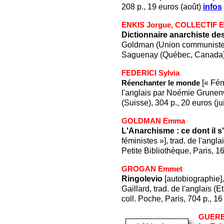
208 p., 19 euros (août)
infos
ENKIS Jorgue, COLLECTI
Dictionnaire anarchiste de
Goldman (Union communiste lib
Saguenay (Québec, Canada), 7
FEDERICI Sylvia
[« Fém
Réenchanter le monde
l'anglais par Noémie Grunen
(Suisse), 304 p., 20 euros (ju
GOLDMAN Emma
L'Anarchisme : ce dont il s
féministes »], trad. de l'angla
Petite Bibliothèque, Paris, 1
GROGAN Emmet
Ringolevio
[autobiographie],
Gaillard, trad. de l'anglais 
coll. Poche, Paris, 704 p., 1
GUERB