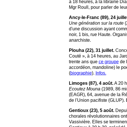
à 18 heures, à la librairie D
Mgr Roull, pour parler de le
Ancy-le-Franc (89), 24 juille
Une génération sur la route
(
d'une discussion ayant comm
noir, 1 bis, rue Haute. Orga
anarchiste.
Plouha (22), 31 juillet.
Concer
Couté », à 14 heures, au Jardi
trente ans que
ce groupe
de l
accordéon, mandoline) le po
(
biographie
).
Infos.
Limoges (87), 4 août.
A 20 h
Ecoutez Mouna
(1989, 86 mi
(EAGR), 64, avenue de la Ré
de l'Union pacifiste (GLUP). E
Gentioux (23), 5 août.
Depuis
chorales révolutionnaires on
Vassivière. Elles se terminen