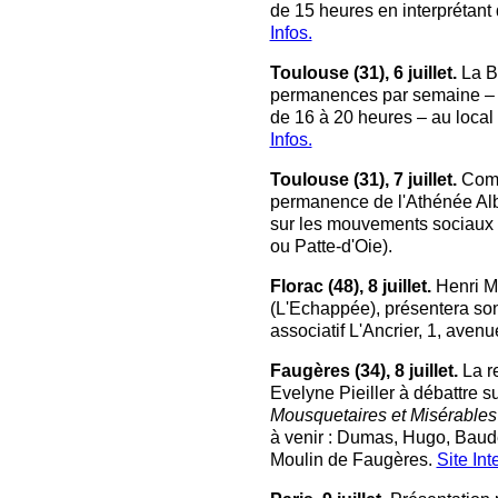
de 15 heures en interprétant
Infos.
Toulouse (31), 6 juillet.
La B
permanences par semaine – l
de 16 à 20 heures – au local 
Infos.
Toulouse (31), 7 juillet.
Comme
permanence de l'Athénée Albe
sur les mouvements sociaux e
ou Patte-d'Oie).
Florac (48), 8 juillet.
Henri M
(L'Echappée), présentera son
associatif L'Ancrier, 1, aven
Faugères (34), 8 juillet.
La re
Evelyne Pieiller à débattre su
Mousquetaires et Misérables
à venir : Dumas, Hugo, Baude
Moulin de Faugères.
Site Int