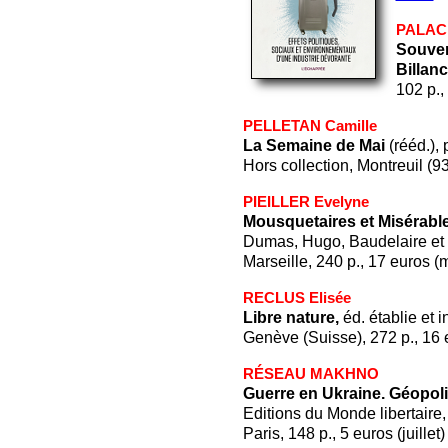
PALACI
Souveni
Billanc
102 p.,
PELLETAN Camille
La Semaine de Mai
(rééd.), 
Hors collection, Montreuil (9
PIEILLER Evelyne
Mousquetaires et Misérabl
Dumas, Hugo, Baudelaire et qu
Marseille, 240 p., 17 euros (
RECLUS Elisée
Libre nature,
éd. établie et i
Genève (Suisse), 272 p., 16 e
RÉSEAU MAKHNO
Guerre en Ukraine. Géopoli
Editions du Monde libertaire, 
Paris, 148 p., 5 euros (juillet