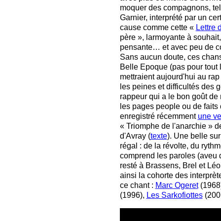
moquer des compagnons, te
Garnier, interprété par un cer
cause comme cette «
Lettre
père »,
larmoyante à souhait,
pensante… et avec peu de co
Sans aucun doute, ces chans
Belle Epoque (pas pour tout 
mettraient aujourd'hui au rap
les peines et difficultés des g
rappeur qui a le bon goût de
les pages people ou de faits 
enregistré récemment
une ve
« Triomphe de l'anarchie » d
d'Avray (
texte
). Une belle sur
régal : de la révolte, du rythm
comprend les paroles (aveu 
resté à Brassens, Brel et Léo F
ainsi la cohorte des interpr
ce chant :
Marc Ogeret
(1968
(1996),
Les Sarkofiottes
(200